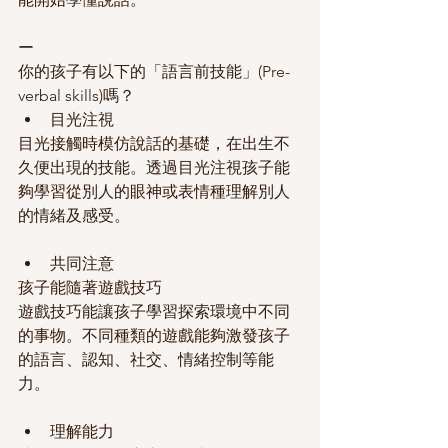
ー
你的孩子有以下的「語言前技能」(Pre-
verbal skills)嗎？
目光注視
目光接觸時模仿說話的基礎，在出生不
久便出現的技能。透過目光注視孩子能
夠學習從別人的眼神或表情種理解別人
的情緒及感受。
共同注意
孩子能隨著遊戲技巧
遊戲技巧能讓孩子學習探索環境中不同
的事物。不同種類的遊戲能夠激發孩子
的語言、認知、社交、情緒控制等能
力。
理解能力