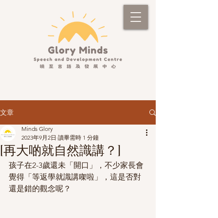
文章
Minds Glory
2023年9月2日
讀畢需時 1 分鐘
[再大啲就自然識講？]
孩子在2-3歲還未「開口」，不少家長會
覺得「等返學就識講㗎啦」，這是否對
還是錯的觀念呢？